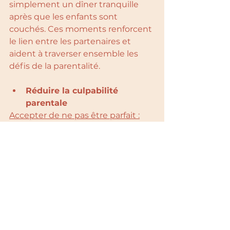
simplement un dîner tranquille 
après que les enfants sont 
couchés. Ces moments renforcent 
le lien entre les partenaires et 
aident à traverser ensemble les 
défis de la parentalité.
Réduire la culpabilité 
parentale
Accepter de ne pas être parfait :
Beaucoup de parents se sentent 
coupables de ne pas être 
disponibles 24h/24 pour leurs 
enfants. Pratiquer le self-care vous 
aide à accepter que vous avez 
aussi des besoins et que prendre 
soin de vous vous rendra encore 
plus disponible émotionnellement 
et physiquement pour vos enfants.